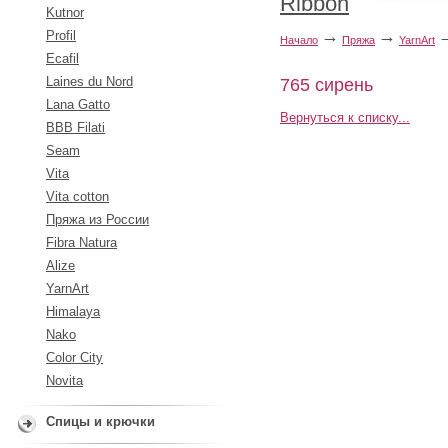
Ribbon
Kutnor
→
→
Profil
Начало
Пряжа
YarnArt
Ecafil
Laines du Nord
765 сирень
Lana Gatto
Вернуться к списку...
BBB Filati
Seam
Vita
Vita cotton
Пряжа из России
Fibra Natura
Alize
YarnArt
Himalaya
Nako
Color City
Novita
Спицы и крючки