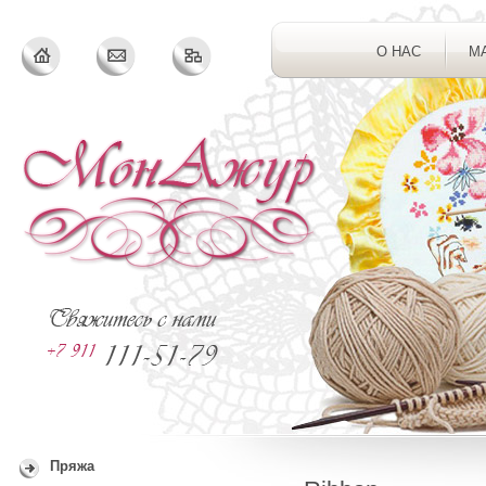
О НАС
М
Пряжа